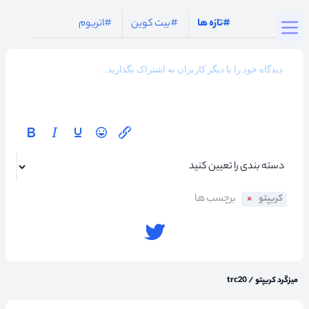
Togg
#تازه ها
#بیت کوین
#اتریوم
کریپتو
میزگرد کریپتو
/
trc20