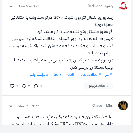
ردهود
RedHood
۰۹:۵۱ - ۷ اسفند
چند روزی انتقال تتر روی شبکه trc۲۰ در تراست ولت با اختلالاتی
همراه بوده
اگر هنوز مشکل رفع نشده چند تا کار میشه کرد
آدرس transaction رو روی اکسپلور انتقالات شبکه ترون بررسی
کنید و جزییات رو چک کنید که مطظمئن شید تراکنش به درستی
انجام شده یا نه
در صورت صحت تراکنش به پشتیبانی تراست ولت پیام بدید تا
اونها مسئله رو بررسی کنن
# تتر
# trc۲۰
# trustwallet
# usdt
# تراست ولت
# مجله_کریپتو
۰
۰
۰
اوراکل
Oracel
۲۲:۴۶ - ۲۲ بهمن
سلام شبکه ترون چند روزه که درگیر یه آپدیت جدید هست و
دارایی های روی TRC۲۰ و TRC۱۰ مشکلاتی توی جابه جایی دارن
خود بنیاد ترون هم این اطلاعیه رو داده،