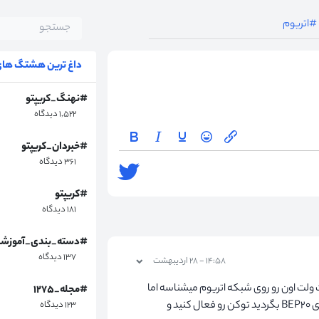
#اتریوم
داغ ترین هشتگ های 
#نهنگ_کریپتو
۱,۵۲۲ دیدگاه
#خبردان_کریپتو
۳۶۱ دیدگاه
#کریپتو
۱۸۱ دیدگاه
#دسته_بندی_آموزش
۱۳۷ دیدگاه
۱۴:۵۸ - ۲۸ اردیبهشت
یشفرض تراست ولت اون رو روی شبکه اتریوم میشناسه اما
#مجله_۱۲۷۵
شما توکن BEP۲۰ منتقل کردید. از قسمت ارز ها دنبال شیبا اینوی BEP۲۰ بگردید توکن رو فعال کنید و
۱۲۳ دیدگاه