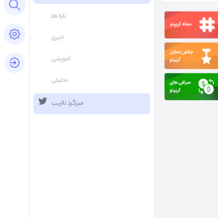
Open search panel
تازه ها
Open settings panel
خبری
آموزشی
login button
تحلیلی
میزگرد نااریب