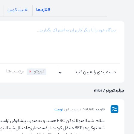
#تازه ها
#بیت کوین
کریپتو
میزگرد کریپتو
/
shiba
نااریب
NaOrib
در جواب این
توییت
سلام، شیبا اصولا توکن ERC هست و به صورت پ