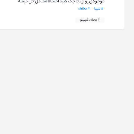
موجودی رو اونجا چک کنید احتمالا مشکل حل میشه
# شیبا
# shiba
# مجله_کریپتو