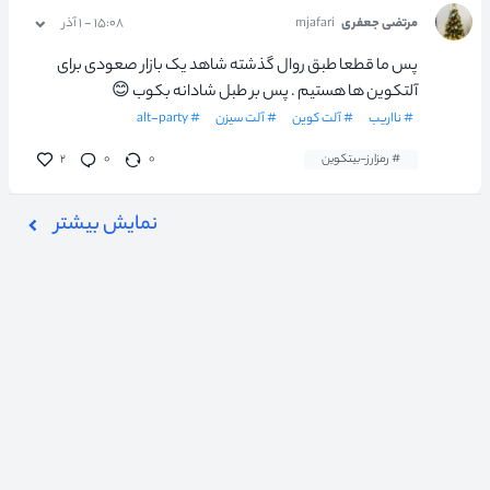
مرتضی جعفری
mjafari
۱۵:۰۸ - ۱ آذر
پس ما قطعا طبق روال گذشته شاهد یک بازار صعودی برای
آلتکوین ها هستیم . پس بر طبل شادانه بکوب 😊
# نااریب
# آلت کوین
# آلت سیزن
# alt-party
# رمزارز-بیتکوین
۰
۰
۲
نمایش بیشتر