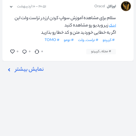
اوراکل
Oracel
۲۰:۵۱ - ۱۰ اردیبهشت
سلام برای مشاهده آموزش سواپ کردن ارز در تراست ولت این
زیر ویدیو رو مشاهده کنید
لینک
اگر به خطایی خوردید متن و کد خطا رو بذارید
# کریپتو
# تراست_ولت
# تومو
# TOMO
# مجله_کریپتو
۰
۰
۰
نمایش بیشتر