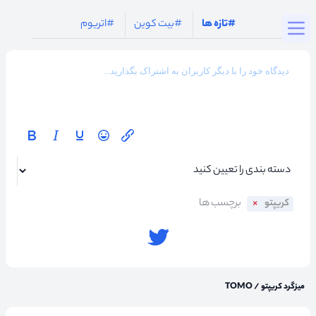
Togg
#تازه ها
#بیت کوین
#اتریوم
کریپتو
میزگرد کریپتو
/
TOMO