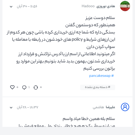
هادی نوروزی
Hadooo
۱۱:۵۶ - ۳۰ آبان
سلام دوست عزیز
همینطور که دوستمون گفتن
بستگی داره که شما چه ارزی خریداری کرده باشی چون هر کدوم از
این ارزهای شرایط و policy های خودشون در رابطه با معامله یا
سواپ کردن دارن
اگر میتونید اطلاعاتی از اسم ارز یا آدرس تراکنش و قرارداد ارز
خریداری شدتون بهمون بدید شاید بتونیم بهتر این موارد رو
براتون بررسی کنیم
# pancakeswap
# دسته بندی نشده
۰
۱
۰
علیرضا
هاشمی
۱۸:۳۷ - ۲۸ آبان
سلام بله همین خطا میاد واسم
من ارز و سوآپ کردم هیچ خطایی نداد ،ولی موقع فروش یا
همون سوآپ کردن این خطا اومد