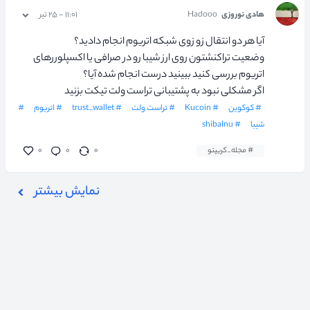
هادی نوروزی
Hadooo
۱۱:۰۱ - ۲۵ تیر
آیا هر دو انتقال زو زوی شبکه اتریوم انجام دادید؟
وضعیت تراکنشتون روی ارز شیبا رو در صرافی یا اکسپلوررهای
اتریوم بررسی کنید ببینید درست انجام شده آیا؟
اگر مشکلی نبود به پشتیبانی تراست ولت تیکت بزنید
# کوکوین
# Kucoin
# تراست ولت
# trust_wallet
# اتریوم
#
شیبا
# shibaInu
# مجله_کریپتو
۰
۰
۰
نمایش بیشتر