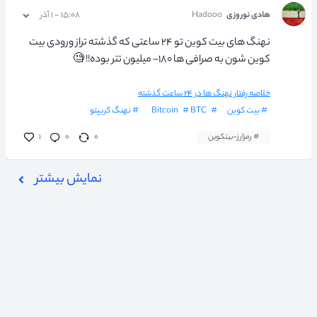
هادی نوروزی
Hadooo
۱۵:۰۸ - ۱ آذر
نهنگ های بیت کوین تو ۲۴ ساعتی که گذشته تراز ورودی بیت
کوین شون به صرافی ها ۱۸۰- میلیون تتر بوده!! 🧐
خلاصه رفتار نهنگ ها در ۲۴ ساعت گذشته
# بیت کوین
# Bitcoin
# BTC
# نهنگ کریپتو
# رمزارز-بیتکوین
۰
۰
۱
نمایش بیشتر