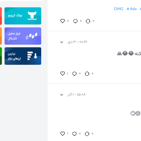
# Ada
۰
۰
۰
۰۰:۱۹ - ۳ دی
۱
۰
۰
۱۵:۰۸ - ۱ آذر
 😒🙄
۱
۰
۰