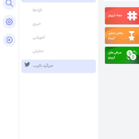
Open search panel
تازه ها
Open settings panel
خبری
آموزشی
login button
تحلیلی
میزگرد نااریب