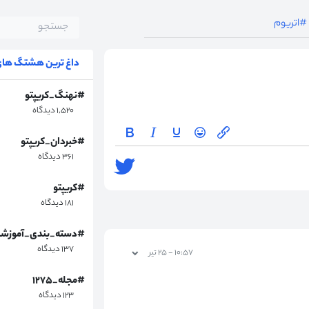
#اتریوم
داغ ترین هشتگ های 
#نهنگ_کریپتو
۱,۵۲۰ دیدگاه
#خبردان_کریپتو
۳۶۱ دیدگاه
#کریپتو
۱۸۱ دیدگاه
#دسته_بندی_آموزش
۱۳۷ دیدگاه
۱۰:۵۷ - ۲۵ تیر
#مجله_۱۲۷۵
۱۲۳ دیدگاه