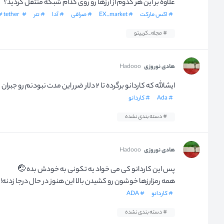
علاوه بر این هر کدوم از ارزها رو روی کدام شبکه منتقل کردید؟
# اکس مارکت
# EX_market
# صرافی
# آدا
# تتر
# OMG
# tether
# مجله_کریپتو
هادی نوروزی
Hadooo
ایشالله که کاردانو برگرده تا ۲ دلار ضرر این مدت نبودنم رو جبران کنه 😂😂🙏
# Ada
# کاردانو
# دسته بندی نشده
هادی نوروزی
Hadooo
پس این کاردانو کی می خواد یه تکونی به خودش بده 🤕
همه رمزارزها خوشون رو کشیدن بالا این هنوز در حال درجا زدنه!
# کاردانو
# ADA
# دسته بندی نشده