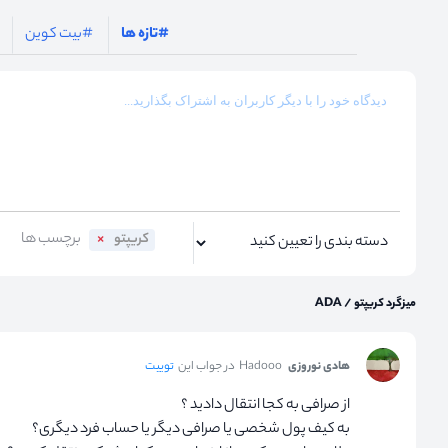
#تازه ها
#بیت کوین
کریپتو
میزگرد کریپتو
/
ADA
هادی نوروزی
Hadooo
در جواب این
توییت
از صرافی به کجا انتقال دادید ؟
به کیف پول شخصی یا صرافی دیگر یا حساب فرد دیگری؟