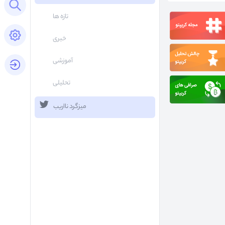
Open search panel
تازه ها
Open settings panel
خبری
آموزشی
login button
تحلیلی
میزگرد نااریب