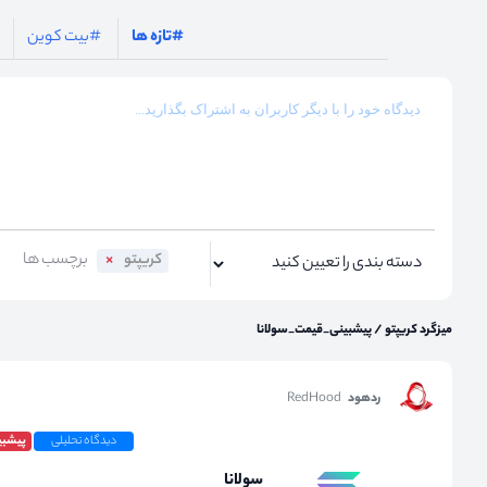
#تازه ها
#بیت کوین
کریپتو
میزگرد کریپتو
/
پیشبینی_قیمت_سولانا
ردهود
RedHood
دیدگاه تحلیلی
پیشبی
سولانا