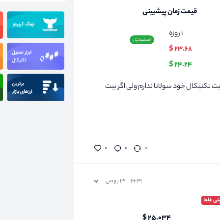
قیمت زمان پیشبینی
۱
روزه
صعودی
۲۳.۶۸ $
۲۴.۲۴ $
ی نسبت به وضعیت تکنیکال خود سولانا ندارم ولی اگر بیت
۰
۰
۰
۱۹:۲۹ - ۱۳ بهمن
نی غلط
۲۵.۰۳۴ $