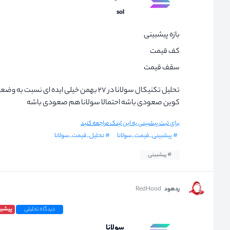
sol
بازه پیشبینی
کف قیمت
سقف قیمت
تحلیل تکنیکال سولانا در ۲۷ بهمن خیلی ایده ا
کوین صعودی باشه احتمالا سولانا هم صعودی باشه
برای ثبت پیشبینی به این لینک مراجعه کنید
# پیشبینی_قیمت_سولانا
# تحلیل_قیمت_سولانا
# پیشبینی
ردهود
RedHood
دیدگاه تحلیلی
پیشبی
سولانا