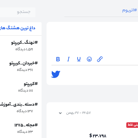
#اتریوم
داغ ترین هشتگ های 
#نهنگ_کریپتو
۱,۵۲۱ دیدگاه
#خبردان_کریپتو
۳۶۱ دیدگاه
#کریپتو
۱۸۱ دیدگاه
#دسته_بندی_آموزش
۱۳۷ دیدگاه
۲۲:۵۷ - ۲۷ بهمن
#مجله_۱۲۷۵
نی غلط
۱۲۳ دیدگاه
۲۳.۷۹۸ $