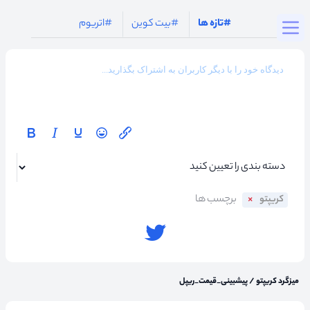
Togg
#تازه ها
#بیت کوین
#اتریوم
کریپتو
میزگرد کریپتو
/
پیشبینی_قیمت_ریپل