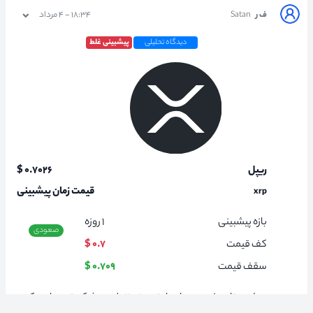
ف ر
Satan
۱۸:۳۴ - ۴ مرداد
دیدگاه تحلیلی
پیشبینی غلط
ریپل
۰.۷۰۲۶ $
قیمت زمان پیشبینی
xrp
بازه پیشبینی
۱
روزه
صعودی
کف قیمت
۰.۷ $
سقف قیمت
۰.۷۰۹ $
ریپل در تایم فریم چهارساعته روند نزولی رو شکسته و وارد یک