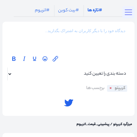
Togg
#تازه ها
#بیت کوین
#اتریوم
کریپتو
میزگرد کریپتو
/
پیشبینی_قیمت_اتریوم