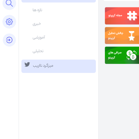
Open search panel
تازه ها
Open settings panel
خبری
آموزشی
login button
تحلیلی
میزگرد نااریب