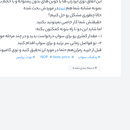
این اتفاق توی ایردراپ ها یا کوین های بدون پشتوانه و با حجم باز
نمونه مشابه شما هم
در موردش بحث شده
اینجا
حالا چطوری مشکل رو حل کنیم؟
حقیقتش شما کار خاصی نمیتونید بکنید
اما شاید این دو تا راه بتونه کمکتون بکنه:
۱ - مقدار کمتری رو برای سواپ درخواست بدید و در چند مرحله موجودی رو چنج کنید
۲- تو فواصل زمانی سر بزنید و برای سواپ اقدام کنید
قبل از خرید رمزارز هم حتما در مورد ارز تحقیق کنید و توی کامی
# پنکیک_سواپ
# NOP
# Note_price
# نوت_پرایس
# دسته بندی نشده