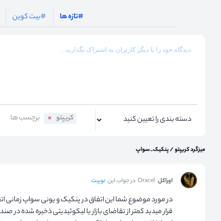
#تازه ها
#بیت کوین
کریپتو
میزگرد کریپتو
/
پنکیک_سواپ
اوراکل
Oracel
در جواب این
توییت
در مورد موضوع شما این اتفاق در پنکیک و یونی سواپ زمانی اتف
قرار میدید کمتر از تقاضای بازار یا لیکوئیدیتی ذخیره شده در صن