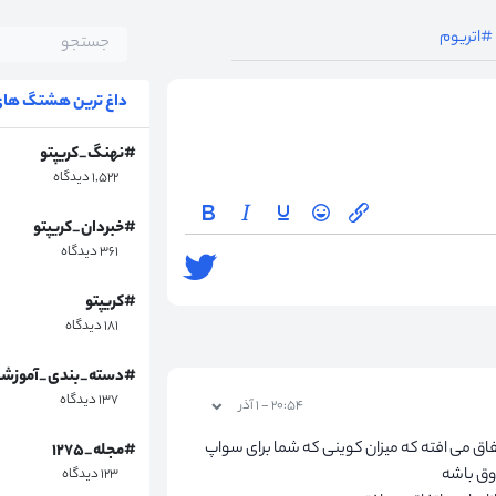
#اتریوم
داغ ترین هشتگ های 
#نهنگ_کریپتو
۱,۵۲۲ دیدگاه
#خبردان_کریپتو
۳۶۱ دیدگاه
#کریپتو
۱۸۱ دیدگاه
#دسته_بندی_آموزش
۱۳۷ دیدگاه
۲۰:۵۴ - ۱ آذر
اق می افته که میزان کوینی که شما برای سواپ
#مجله_۱۲۷۵
دوق باشه
۱۲۳ دیدگاه