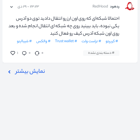
ردهود
RedHood
۲۳:۲۳ - ۲۹ دی
احتمالا شبکه‌ای که روی اون ارز رو انتقال دادید توی دو آدرس
یکی نبوده، باید ببینید روی چه شبکه ای انتقال انجام شده و بعد
روی اون شبکه آدرس کیف رو فعال کنید
# کریپتو
# تراست ولت
# Trust wallet
# والکس
# شیبااینو
# دسته بندی نشده
۰
۰
۱
نمایش بیشتر