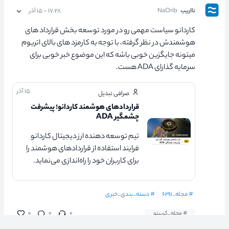
نااریب
NaOrib
۱۷:۲۸ - ۱۵ آذر
کاردانو سیاست مهمی رو در مورد توسعه بخش قرارداد های
هوشمندش در نظر گرفته، با توجه به کارمزد های بالای اتریوم
میتونه جایگزین خوبی باشه که این موضوع خبر خوبی برای
سرمایه گذارای ADA هست.
۱۵ آذر
صرافی تبدیل
قراردادهای هوشمند کاردانو؛ پیشرفت
چشمگیر ADA
تیم توسعه دهنده ارز دیجیتال کاردانو
فرایند استفاده از قراردادهای هوشمند را
برای کاربران خود را راه‌اندازی می‌نماید.
# مجله_۶۲۹۱
# دسته_بندی_خبری
# مجله_کریپتو
۰
۰
۰