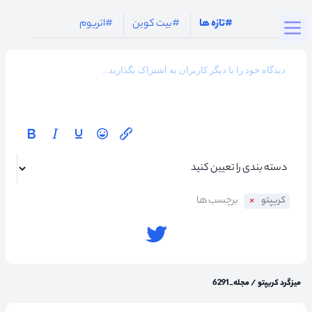
Togg
#تازه ها
#بیت کوین
#اتریوم
کریپتو
میزگرد کریپتو
/
مجله_6291