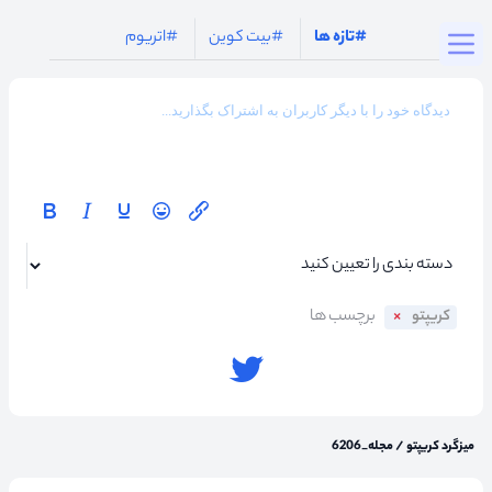
Togg
#تازه ها
#بیت کوین
#اتریوم
کریپتو
میزگرد کریپتو
/
مجله_6206