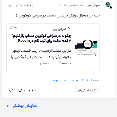
صرافی بین
Exchange Analyzer
۱۳:۲۵ - ۳۰ آبان
خب این هم از آموزش بازکردن حساب در صرافی کوکوین :)
۲۹ آبان
صرافی بین
چگونه در صرافی کوکوین حساب باز کنیم؟ -
۴ قدم ساده برای ثبت نام در Kucoin
در این مطلب از مجله نااریب قصد داریم،
نحوه بازکردن حساب در صرافی کوکوین را
به شما آموزش دهیم.
# مجله_۶۲۰۶
# دسته_بندی_آموزشی
# مجله_کریپتو
۰
۰
۱
نمایش بیشتر