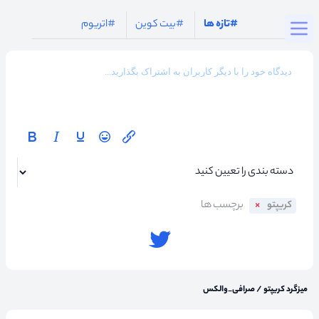
Togg
#تازه ها
#بیت کوین
#اتریوم
کریپتو
میزگرد کریپتو
/
صرافی_والکس