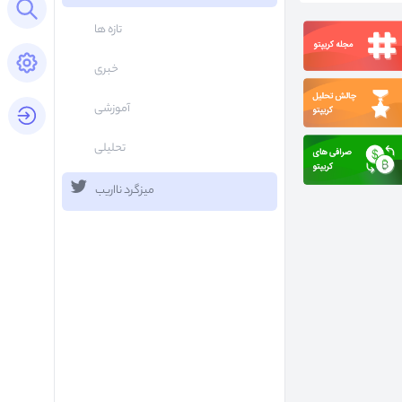
Open search panel
تازه ها
Open settings panel
خبری
آموزشی
login button
تحلیلی
میزگرد نااریب