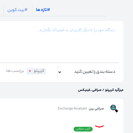
#تازه ها
#بیت کوین
کریپتو
میزگرد کریپتو
/
صرافی_فینیکس
صرافی بین
Exchange Analyzer
کاربر صرافی