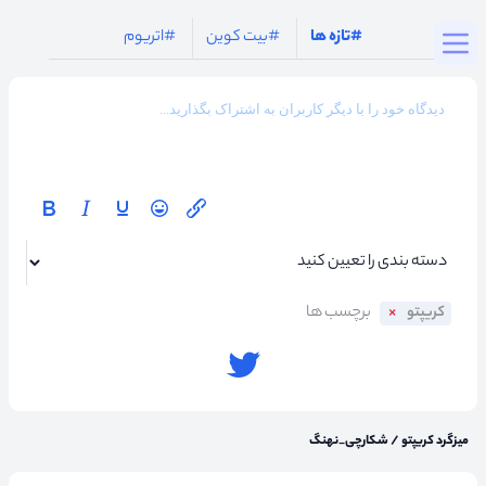
Togg
#تازه ها
#بیت کوین
#اتریوم
کریپتو
میزگرد کریپتو
/
شکارچی_نهنگ