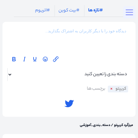
Togg
#تازه ها
#بیت کوین
#اتریوم
کریپتو
میزگرد کریپتو
/
دسته_بندی_آموزشی