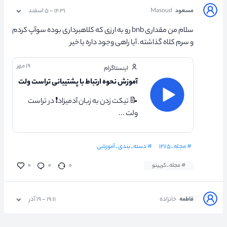
مسعود
Masoud
۱۲:۳۱ - ۵ اسفند
سلام من مقداری bnb رو به ارزی که کلاهبرداری بوده سوآپ کردم
و سرم کلاه گذاشته. آیا راهی وجود داره یا خیر
۱۹ مهر
اینستاگرام
آموزش نحوه ارتباط با پشتیبانی تراست ولت
📝 تیکت زدن به زبان آدمیزاد❗ در تراست
ولت ...
# مجله_۱۲۷۵
# دسته_بندی_آموزشی
# مجله_کریپتو
۰
۰
۰
فاطمه
خانزاده
۱۹:۱۱ - ۱۹ آذر
سلام‌ خسته‌ نباشید