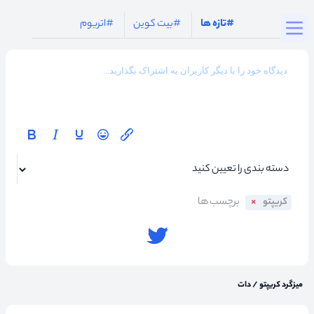
Togg
#تازه ها
#بیت کوین
#اتریوم
کریپتو
میزگرد کریپتو
/
دات