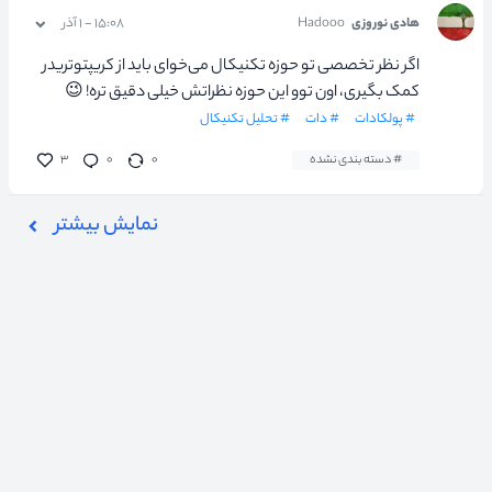
هادی نوروزی
Hadooo
۱۵:۰۸ - ۱ آذر
اگر نظر تخصصی تو حوزه تکنیکال می‌خوای باید از کریپتوتریدر
کمک بگیری، اون توو این حوزه نظراتش خیلی دقیق تره! 😉
# پولکادات
# دات
# تحلیل تکنیکال
# دسته بندی نشده
۰
۰
۳
نمایش بیشتر