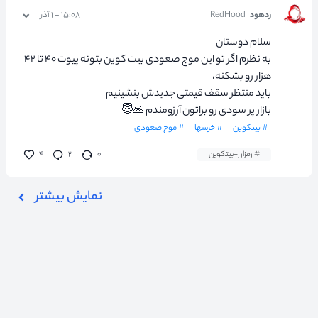
ردهود
RedHood
۱۵:۰۸ - ۱ آذر
سلام دوستان
به نظرم اگر تو این موج صعودی بیت کوین بتونه پیوت ۴۰ تا ۴۲
هزار رو بشکنه،
باید منتظر سقف قیمتی جدیدش بنشینیم
بازار پر سودی رو براتون آرزومندم 🙏😇
# بیتکوین
# خرسها
# موج صعودی
# رمزارز-بیتکوین
۰
۲
۴
نمایش بیشتر