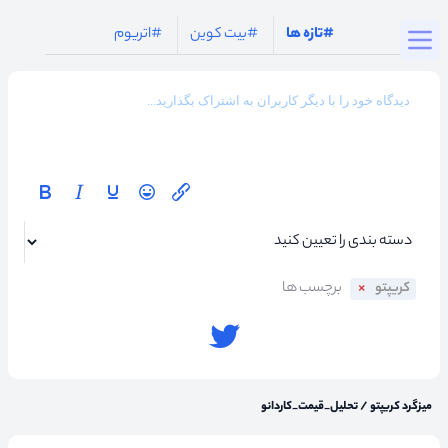
Togg
#تازه ها
#بیت کوین
#اتریوم
کریپتو
میزگرد کریپتو
/
تحلیل_قیمت_کاردانو