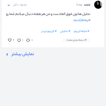
فاطمه
Fasp
۱۵:۰۸ - ۱ آذر
تحلیل هاتون فوق العادست و من هر هفته دنبال میکنم شما رو
در
.
مجله کریپتو
# مجله کریپتو
# تحلیلی
# کریپتو تریدر
# دسته بندی نشده
۰
۱
۲
نمایش بیشتر