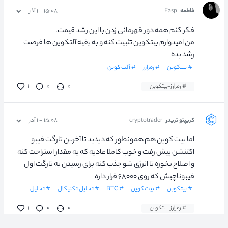
فاطمه
Fasp
۱۵:۰۸ - ۱ آذر
فکر کنم همه دور قهرمانی زدن با این رشد قیمت.
من امیدوارم بیتکوین تثبیت کنه و به بقیه آلتکوین ها فرصت
رشد بده
# بیتکوین
# رمزارز
# آلت کوین
# رمزارز-بیتکوین
۰
۰
۱
کریپتو تریدر
cryptotrader
۱۵:۰۸ - ۱ آذر
اما بیت کوین هم همونطور که دیدید تا آخرین تارگت فیبو
اکتنشن پیش رفت و خوب کاملا عادیه که یه مقدار استراحت کنه
و اصلاح بخوره تا انرژی شو جذب کنه برای رسیدن به تارگت اول
فیبوناچیش که روی ۶۸۰۰۰ قرار داره
# بیتکوین
# بیت کوین
# BTC
# تحلیل تکنیکال
# تحلیل
# رمزارز-بیتکوین
۰
۰
۱