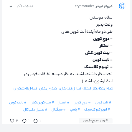
کریپتو تریدر
cryptotrader
۱۵:۰۸ - ۱ آذر
سلام دوستان
وقت بخیر
طی دو ماه آینده آلت کوین های
- دوج کوین
- استلار
- بیت کوین کش
- لایت کوین
- اتریوم کلاسیک
تحت نظر داشته باشید، به نظر میرسه اتفاقات خوبی در
انتظارشون باشه :)
،
،
تحلیل تکنیکال استلار
تحلیل تکنیکال بیت کوین کش
تحلیل لایت کوین
# آلت کوین
# دوج کوین
# استلار
# بیت کوین کش
# لایت کوین
# اتریوکم کلاسیک
# پامپ
# سیگنال
# تحلیل تکنیکال
# رمزارز-دوج-کوین
۰
۱
۳