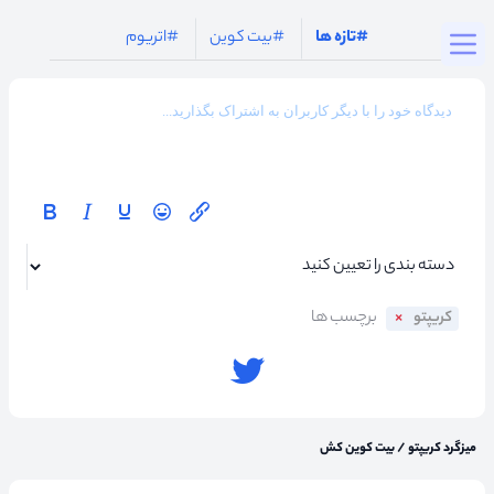
Togg
#تازه ها
#بیت کوین
#اتریوم
کریپتو
میزگرد کریپتو
/
بیت کوین کش