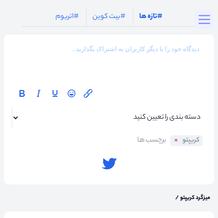
Togg
#تازه ها
#بیت کوین
#اتریوم
کریپتو
میزگرد کریپتو
/