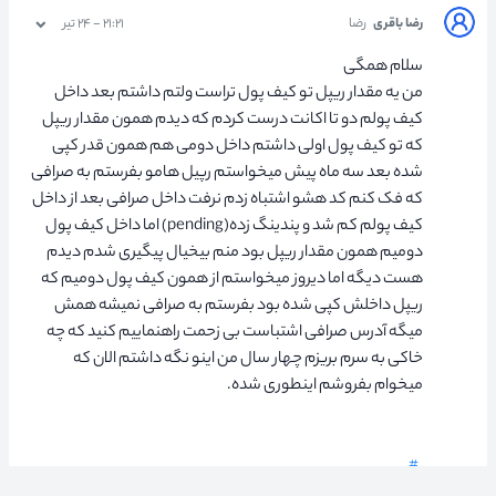
رضا باقری
رضا
۲۱:۲۱ - ۲۴ تیر
سلام همگی
من یه مقدار ریپل تو کیف پول تراست ولتم داشتم بعد داخل
کیف پولم دو تا اکانت درست کردم که دیدم همون مقدار ریپل
که تو کیف پول اولی داشتم داخل دومی هم همون قدر کپی
شده بعد سه ماه پیش میخواستم رپیل هامو بفرستم به صرافی
که فک کنم کد هشو اشتباه زدم نرفت داخل صرافی بعد از داخل
کیف پولم کم شد و پندینگ زده(pending) اما داخل کیف پول
دومیم همون مقدار ریپل بود منم بیخیال پیگیری شدم دیدم
هست دیگه اما دیروز میخواستم از همون کیف پول دومیم که
ریپل داخلش کپی شده بود بفرستم به صرافی نمیشه همش
میگه آدرس صرافی اشتباست بی زحمت راهنماییم کنید که چه
خاکی به سرم بریزم چهار سال من اینو نگه داشتم الان که
میخوام بفروشم اینطوری شده.
#