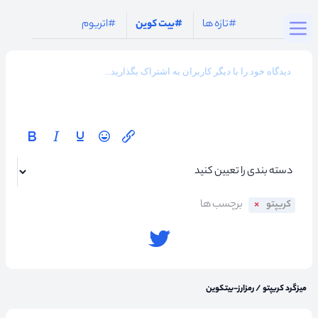
Togg
#تازه ها
#بیت کوین
#اتریوم
کریپتو
میزگرد کریپتو
/
رمزارز-بیتکوین