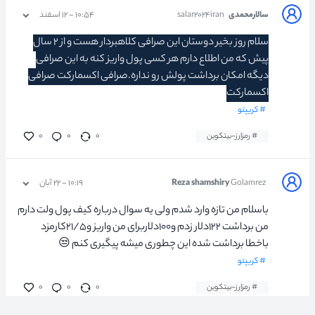
سالارمحمدی
salar۲۰۲۴iran
۱۰:۵۴ - ۱۲ اسفند
سلام روز بخیر دوستان این صرافی کلاهبردار هست و از ۲ سال
پیش که من اطلاع دارم هر کسی پول واریز کنه به این صرافی
دیگه امکان برداشت پولش رو نداره.صرافی اکسمارکت صرافی
اکسمارکت
# کریپتو
# رمزارز-بیتکوین
۰
۰
۰
Golamrez
Reza shamshiry
۱۰:۱۹ - ۲۲ آبان
باسلام من تازه وارد شدم ولی یه سوال درباره کیف پول ولت دارم
من برداشت ۱۲۲دلار زدم و۱۰۰دلاربرای من واریز و۲۱/۵کارمزد
باخطا برداشت شده این چطوری میشه پیگیری کنم 😒
# کریپتو
# رمزارز-بیتکوین
۰
۰
۰