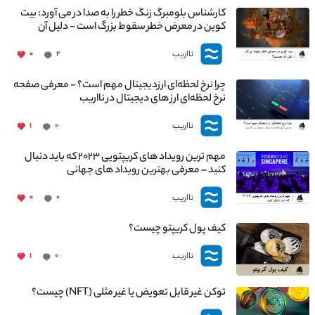
کارشناس بلومبرگ زنگ خطر را به صدا در می آورد: بیت
کوین در معرض خطر سقوط بزرگ است - دلیل آن
چیست؟
نااریب
۰
۲
چرا نرخ لحظه‌ای ارزدیجیتال مهم است؟ - معرفی صفحه
نرخ لحظه‌ای ارز های دیجیتال در نااریب
نااریب
۱
۰
مهم ترین رویداد های کریپتویی ۲۰۲۳ که باید دنبال
کنید – معرفی بهترین رویداد های جهانی
نااریب
۰
۰
کیف پول کریپتو چیست؟
نااریب
۱
۰
توکن غیر قابل تعویض یا غیر مثلی (NFT) چیست؟