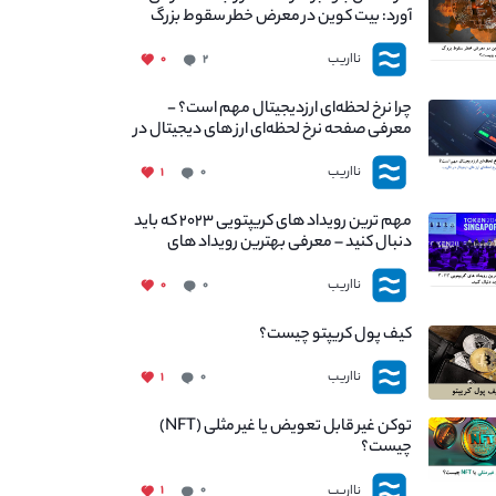
آورد: بیت کوین در معرض خطر سقوط بزرگ
است - دلیل آن چیست؟
نااریب
۰
۲
چرا نرخ لحظه‌ای ارزدیجیتال مهم است؟ -
معرفی صفحه نرخ لحظه‌ای ارز های دیجیتال در
نااریب
نااریب
۱
۰
مهم ترین رویداد های کریپتویی ۲۰۲۳ که باید
دنبال کنید – معرفی بهترین رویداد های
جهانی
نااریب
۰
۰
کیف پول کریپتو چیست؟
نااریب
۱
۰
توکن غیر قابل تعویض یا غیر مثلی (NFT)
چیست؟
نااریب
۱
۰