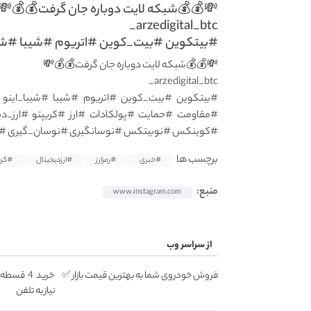
💸💰💰شبکه لایت دوباره جان گرفت💰💰💸
arzedigital_btc_
#بیتکوین #بیت_کوین #اتریوم #شیبا #شیب
💸💰💰شبکه لایت دوباره جان گرفت💰💰💸
arzedigital_btc_
#بیتکوین #بیت_کوین #اتریوم #شیبا #شیبا_اینو 
#مقاومت #حمایت #پولکادات #ارز #کریپتو #ارز_دی
#کوینکس #نوبیتکس #نوسانگیری #نوسان_گیری #تح
برچسب ها
#خبری
#رمزارز
#ارزدیجیتال
#کری
منبع:
www.instagram.com
از سراسر وب
فروش خودروی شما به بهترین قیمت بازار ✅
خرید 4 ق
نیاز به تلفن