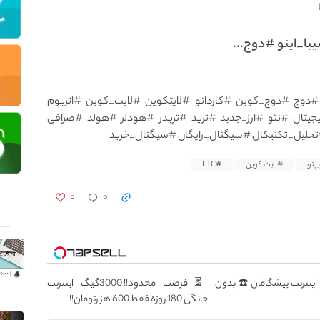
ا_اینو #دوج...
#دوج #دوج_کوین #کاردانو #لایتکوین #لایت_کوین #اتریوم
جیتال #نئو #ارز_جدید #ترید #تریدر #هودلر #هولد #صرافی
لیل_تکنیکال #سیگنال_رایگان #سیگنال_خرید
پتو
#لایت کوین
#LTC
۰
۰
سطه اینترنت پیشگامان ☎️ بدون
⏳فرصت محدود!! 3000گیگ اینترنت
خانگی 180 روزه فقط 600 هزارتومان!!