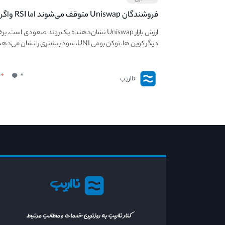
فروشندگان Uniswap متوقف می‌ش
قیمت UNI نزولی را توسعه می‌دهد.
ارزش بازار Uniswap نشان‌دهنده یک روند صعودی است. ب
دیگر کوین ها، توکن بومی UNI، سود بیشتری را نشان می‌دهد.
۰
۰
نااریب
نااریب
کنار نااریب به روزترین خدمات و مطالب مرتبط