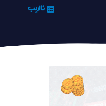
نااریب