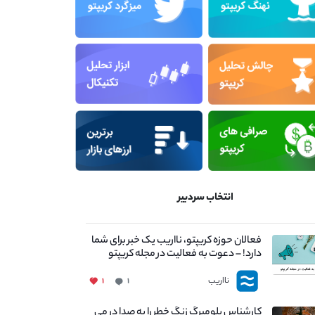
انتخاب سردبیر
فعالان حوزه کریپتو، نااریب یک خبر برای شما
دارد! – دعوت به فعالیت در مجله کریپتو
نااریب
۱
۱
کارشناس بلومبرگ زنگ خطر را به صدا در می