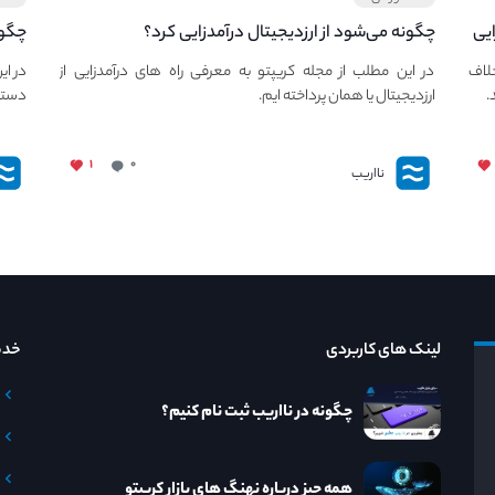
وند اما RSI واگرایی
چگونه می‌شود از ارزدیجیتال درآمدزایی کرد؟
درآم
رخلاف
در این مطلب از مجله کریپتو به معرفی راه های درآمدزایی از
در ای
ارزدیجیتال یا همان پرداخته ایم.
دستیا
۱
۰
نااریب
لینک های کاربردی
خدم
چگونه در نااریب ثبت نام کنیم؟
همه چیز درباره نهنگ های بازار کریپتو