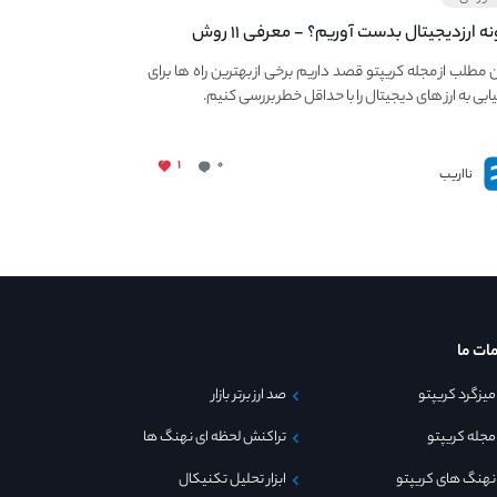
چگونه ارزدیجیتال بدست آوریم؟ - معرفی ۱۱ روش
دزایی کم ریسک از کریپتو
ن مطلب از مجله کریپتو قصد داریم برخی از بهترین راه ها برای
بی به ارز های دیجیتال را با حداقل خطر بررسی کنیم.
۱
۰
نااریب
ات ما
میزگرد کریپتو
صد ارز برتر بازار
مجله کریپتو
تراکنش لحظه ای نهنگ ها
نهنگ های کریپتو
ابزار تحلیل تکنیکال