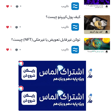
نااریب
۰
۰
کیف پول کریپتو چیست؟
نااریب
۱
۰
توکن غیر قابل تعویض یا غیر مثلی (NFT) چیست؟
نااریب
۱
۰