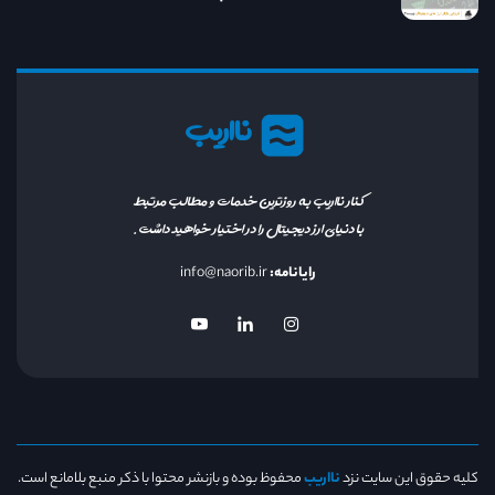
نااریب
کنار نااریب به روزترین خدمات و مطالب مرتبط
با دنیای ارز دیجیتال را در اختیار خواهید داشت.
رایانامه:
info@naorib.ir
کلیه حقوق این سایت نزد
نااریب
محفوظ بوده و بازنشر محتوا با ذکر منبع بلامانع است.