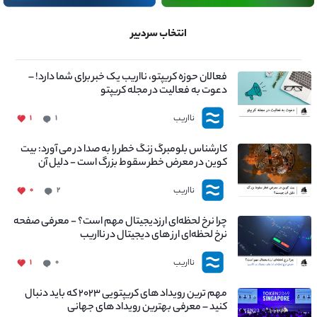
انتخاب سردبیر
فعالان حوزه کریپتو، نااریب یک خبر برای شما دارد! –
دعوت به فعالیت در مجله کریپتو
نااریب
۱
۱
کارشناس بلومبرگ زنگ خطر را به صدا در می آورد: بیت
کوین در معرض خطر سقوط بزرگ است - دلیل آن
چیست؟
نااریب
۰
۲
چرا نرخ لحظه‌ای ارزدیجیتال مهم است؟ - معرفی صفحه
نرخ لحظه‌ای ارز های دیجیتال در نااریب
نااریب
۱
۰
مهم ترین رویداد های کریپتویی ۲۰۲۳ که باید دنبال
کنید – معرفی بهترین رویداد های جهانی