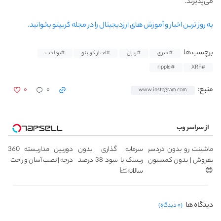
می‌پذیرند.
به روز ترین اخبار و آموزش های ارزدیجیتال را در مجله کریپتو بخوانید.
برچسب ها
#خبری
#ریپل
#اخبار کریپتو
#پرداخت
#ripple
#XRP
۰
۰
منبع:
www.instagram.com
از سراسر وب
ماشینت رو بدون دردسر
سرمایه گذاری بدون
دوربین مداربسته 360
بفروش | بدون کمسیون
ریسک با سود 38 درصد
درجه | نصب آسان و راحت
😍
سالانه📈
دیدگاه ها
(۰ دیدگاه)