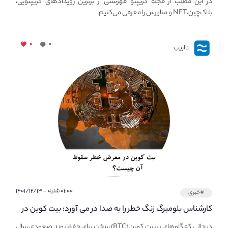
در این مطلب از مجله کریپتو فهرستی از برترین رویدادهای کریپتویی،
بلاک‌چین،NFT و متاورس را معرفی می‌کنیم.
۰
۰
نااریب
۰۱:۰۰ شنبه - ۱۴۰۱/۱۲/۱۳
#خبری
کارشناس بلومبرگ زنگ خطر را به صدا در می آورد: بیت کوین در
معرض خطر سقوط بزرگ است - دلیل آن چیست؟
در حالی که گاوهای نر بیت کوین (BTC) سخت برای حفظ روند صعودی سال